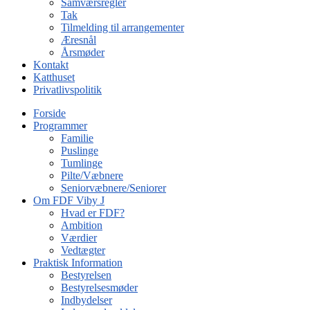
Samværsregler
Tak
Tilmelding til arrangementer
Æresnål
Årsmøder
Kontakt
Katthuset
Privatlivspolitik
Forside
Programmer
Familie
Puslinge
Tumlinge
Pilte/Væbnere
Seniorvæbnere/Seniorer
Om FDF Viby J
Hvad er FDF?
Ambition
Værdier
Vedtægter
Praktisk Information
Bestyrelsen
Bestyrelsesmøder
Indbydelser