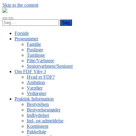
Skip to the content
FDF
Viby
Toggle
Toggle
J
Søg
mobile
search
efter:
menu
field
Forside
Programmer
Familie
Puslinge
Tumlinge
Pilte/Væbnere
Seniorvæbnere/Seniorer
Om FDF Viby J
Hvad er FDF?
Ambition
Værdier
Vedtægter
Praktisk Information
Bestyrelsen
Bestyrelsesmøder
Indbydelser
Ind- og udmeldelse
Kontingent
Pakkeliste