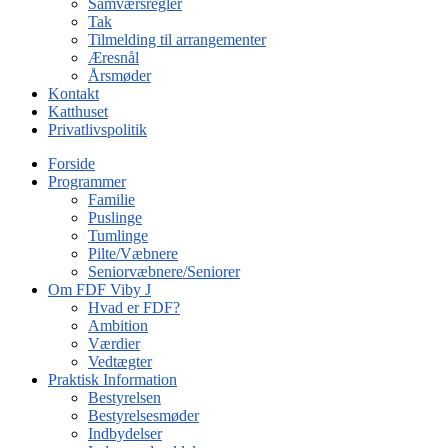
Samværsregler
Tak
Tilmelding til arrangementer
Æresnål
Årsmøder
Kontakt
Katthuset
Privatlivspolitik
Forside
Programmer
Familie
Puslinge
Tumlinge
Pilte/Væbnere
Seniorvæbnere/Seniorer
Om FDF Viby J
Hvad er FDF?
Ambition
Værdier
Vedtægter
Praktisk Information
Bestyrelsen
Bestyrelsesmøder
Indbydelser