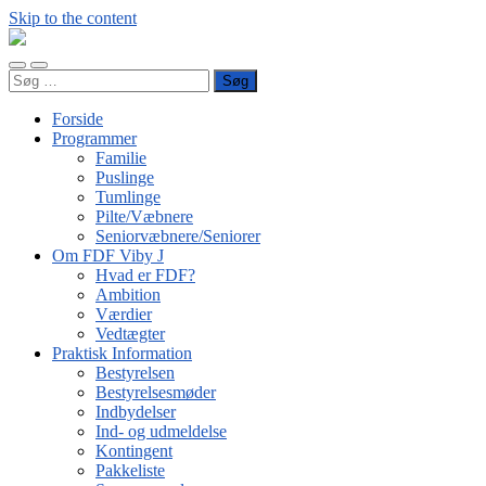
Skip to the content
FDF
Viby
Toggle
Toggle
J
Søg
mobile
search
efter:
menu
field
Forside
Programmer
Familie
Puslinge
Tumlinge
Pilte/Væbnere
Seniorvæbnere/Seniorer
Om FDF Viby J
Hvad er FDF?
Ambition
Værdier
Vedtægter
Praktisk Information
Bestyrelsen
Bestyrelsesmøder
Indbydelser
Ind- og udmeldelse
Kontingent
Pakkeliste