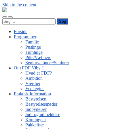
Skip to the content
FDF
Viby
Toggle
Toggle
J
Søg
mobile
search
efter:
menu
field
Forside
Programmer
Familie
Puslinge
Tumlinge
Pilte/Væbnere
Seniorvæbnere/Seniorer
Om FDF Viby J
Hvad er FDF?
Ambition
Værdier
Vedtægter
Praktisk Information
Bestyrelsen
Bestyrelsesmøder
Indbydelser
Ind- og udmeldelse
Kontingent
Pakkeliste