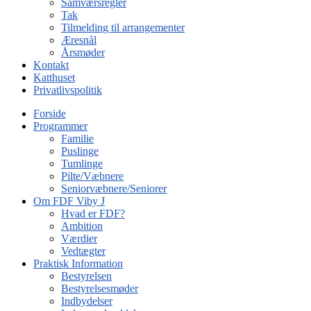
Samværsregler
Tak
Tilmelding til arrangementer
Æresnål
Årsmøder
Kontakt
Katthuset
Privatlivspolitik
Forside
Programmer
Familie
Puslinge
Tumlinge
Pilte/Væbnere
Seniorvæbnere/Seniorer
Om FDF Viby J
Hvad er FDF?
Ambition
Værdier
Vedtægter
Praktisk Information
Bestyrelsen
Bestyrelsesmøder
Indbydelser